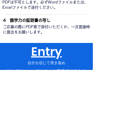
PDFは不可とします。必ずWordファイルまたは、
Excelファイルで送付ください。
4 語学力の証明書の写し
ご応募の際にPDF等で添付いただくか、一次面接時
に提出をお願いします。
Entry
自分を信じて突き進め
Idesでは、コンサルタント事業だけでなく
様々な新しいことに
挑戦をし続けています。自分の可能性を発
見し、社会で活躍をしたい。そのような
方々からのご応募をお待ちしております。