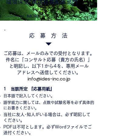
環境保全/環境社会配慮部門
MORE
​応 募 方 法
ご応募は、メールのみでの受付となります。
件名に『コンサルト応募（貴方の氏名）』
と明記し、以下1から4を、専用メール
アドレスへ送信してください。
info@ides-inc.co.jp
1 当該所定 『応募用紙』
日本語で記入してください。
語学能力に関しては、点数や試験名等を必ず具体的
にお書きください。
当社に友人･知人がいる場合は、必ず明記して
ください。
PDFは不可とします。必ずWordファイルでご
送付ください。