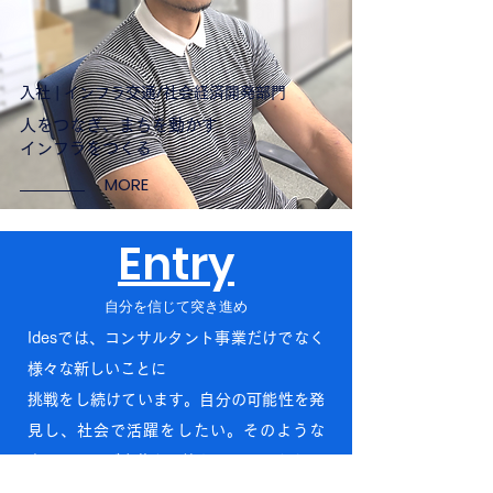
入社 | インフラ交通/社会経済開発部門
人をつなぎ、まちを動かす
​インフラをつくる
MORE
Entry
自分を信じて突き進め
Idesでは、コンサルタント事業だけでなく
様々な新しいことに
挑戦をし続けています。自分の可能性を発
見し、社会で活躍をしたい。そのような
方々からのご応募をお待ちしております。